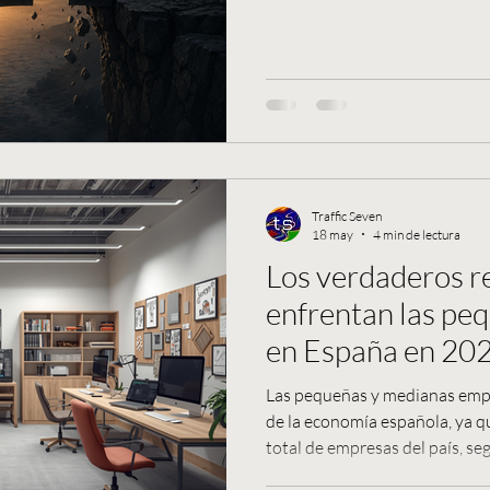
gestión, rendimiento, comercio electrónico, ejecución digital,
comunicación o imagen de marca, así como la forma en que
estas áreas interactúan entre s
Traffic Seven
18 may
4 min de lectura
Los verdaderos re
enfrentan las pe
en España en 20
Las pequeñas y medianas empr
de la economía española, ya q
total de empresas del país, seg
estructurales de empresas d