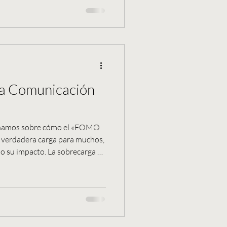
, el desarrollo regional y la
c Seven cuenta con amplia
stos pequeños equipos. En
eran se está volviendo
te, ya que
la Comunicación
xionamos sobre cómo el «FOMO
a verdadera carga para muchos,
o su impacto. La sobrecarga de
muchas personas al límite. En
, quienes son adictos a la
n todos los canales
s, WhatsApp, aplicaciones de
des sociales) para
ers