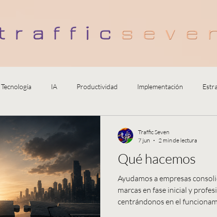
Tecnología
IA
Productividad
Implementación
Estr
Trabajo
Traffic Seven
7 jun
2 min de lectura
Qué hacemos
Ayudamos a empresas consoli
marcas en fase inicial y profe
centrándonos en el funcionami
negocio. Esto abarca cuestiones rela