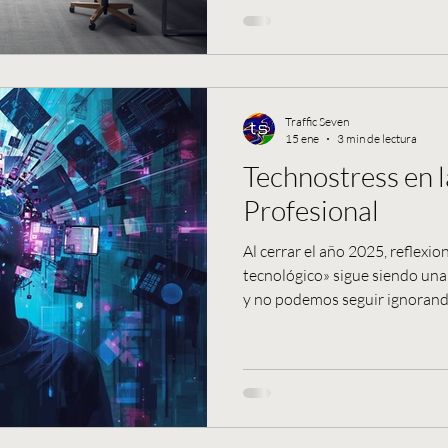
papel fundamental en el empleo
actividad económica, y Traffi
experiencia en trabajar con e
2026, el entorno en el que op
considerablemente más exigen
Traffic Seven
15 ene
3 min de lectura
Technostress en 
Profesional
Al cerrar el año 2025, refle
tecnológico» sigue siendo un
y no podemos seguir ignorand
comunicación está llevando a 
el ámbito laboral en particular
conectividad constante utiliza
disponibles (como Slack, Team
chat o mensajes directos en re
comunicarse con las mismas p