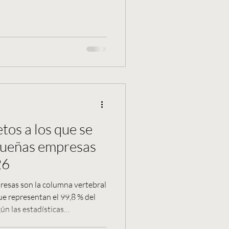
í.
tos a los que se
queñas empresas
26
esas son la columna vertebral
ue representan el 99,8 % del
ún las estadísticas
e la OCDE. Desempeñan un