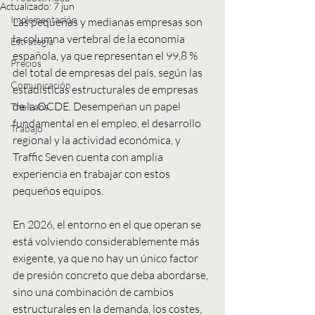
Actualizado:
7 jun
Implementación
Las pequeñas y medianas empresas son 
la columna vertebral de la economía 
Estrategia
española, ya que representan el 99,8 % 
Precios
del total de empresas del país, según las 
Comunicación
estadísticas estructurales de empresas 
de la OCDE. Desempeñan un papel 
The Labs
fundamental en el empleo, el desarrollo 
Trabajo
regional y la actividad económica, y 
Traffic Seven cuenta con amplia 
experiencia en trabajar con estos 
pequeños equipos.
En 2026, el entorno en el que operan se 
está volviendo considerablemente más 
exigente, ya que no hay un único factor 
de presión concreto que deba abordarse, 
sino una combinación de cambios 
estructurales en la demanda, los costes, 