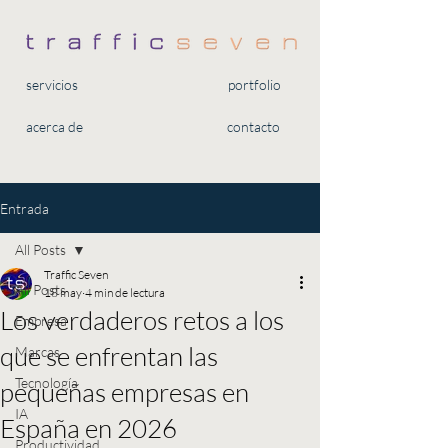
servicios
portfolio
acerca de
contacto
Entrada
All Posts
Traffic Seven
All Posts
18 may
4 min de lectura
Los verdaderos retos a los
Empresa
que se enfrentan las
Marcas
Tecnología
pequeñas empresas en
IA
España en 2026
Productividad